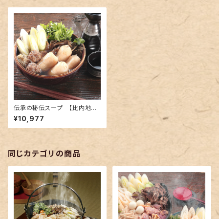
伝承の秘伝スープ 【比内地鶏
使用】きりたんぽセットＡ （２～３
¥10,977
人前）
同じカテゴリの商品