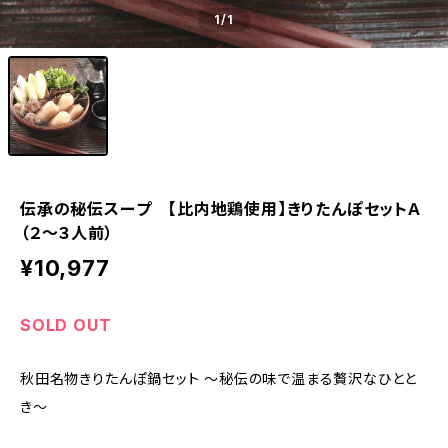
1
/1
伝承の秘伝スープ 【比内地鶏使用】きりたんぽセットＡ
（２～３人前）
¥10,977
SOLD OUT
秋田名物きりたんぽ鍋セット ～秘伝の味で温まる贅沢なひとと
き～