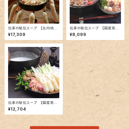
伝承の秘伝スープ 【比内地鶏
伝承の秘伝スープ 【国産若鶏
使用】きりたんぽセットＢ （４～５
使用】きりたんぽセットＣ （２～３
¥17,309
¥8,099
人前）
人前）
伝承の秘伝スープ 【国産若鶏
使用】きりたんぽセットD（４～５
¥12,704
人前）