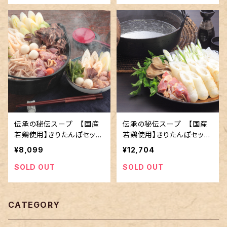
伝承の秘伝スープ 【国産
伝承の秘伝スープ 【国産
若鶏使用】きりたんぽセット
若鶏使用】きりたんぽセット
Ｃ （２～３人前）
D（４～５人前）
¥8,099
¥12,704
SOLD OUT
SOLD OUT
CATEGORY