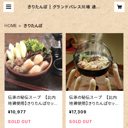
きりたんぽ | グランドパレス川端 通販
サイト
HOME
きりたんぽ
伝承の秘伝スープ 【比内
伝承の秘伝スープ 【比内
地鶏使用】きりたんぽセット
地鶏使用】きりたんぽセット
Ａ （２～３人前）
Ｂ （４～５人前）
¥10,977
¥17,309
SOLD OUT
SOLD OUT